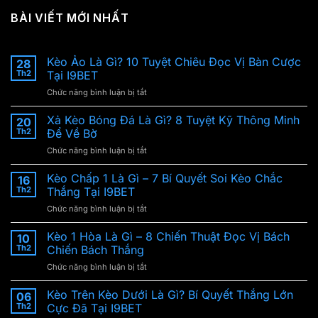
BÀI VIẾT MỚI NHẤT
Kèo Ảo Là Gì? 10 Tuyệt Chiêu Đọc Vị Bàn Cược
28
Th2
Tại I9BET
Chức năng bình luận bị tắt
ở
Kèo
Ảo
Xả Kèo Bóng Đá Là Gì? 8 Tuyệt Kỹ Thông Minh
20
Là
Th2
Để Về Bờ
Gì?
Chức năng bình luận bị tắt
ở
10
Xả
Tuyệt
Kèo
Kèo Chấp 1 Là Gì – 7 Bí Quyết Soi Kèo Chắc
Chiêu
16
Bóng
Đọc
Th2
Thắng Tại I9BET
Đá
Vị
Chức năng bình luận bị tắt
ở
Là
Bàn
Kèo
Gì?
Cược
Chấp
Kèo 1 Hòa Là Gì – 8 Chiến Thuật Đọc Vị Bách
8
10
Tại
1
Tuyệt
Th2
Chiến Bách Thắng
I9BET
Là
Kỹ
Chức năng bình luận bị tắt
ở
Gì
Thông
Kèo
–
Minh
1
Kèo Trên Kèo Dưới Là Gì? Bí Quyết Thắng Lớn
7
06
Để
Hòa
Bí
Th2
Cực Đã Tại I9BET
Về
Là
Quyết