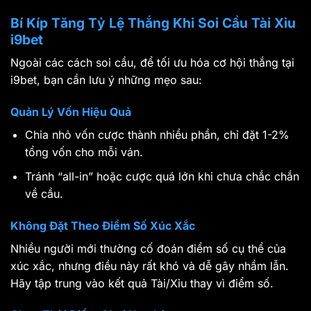
Bí Kíp Tăng Tỷ Lệ Thắng Khi Soi Cầu Tài Xỉu
i9bet
Ngoài các cách soi cầu, để tối ưu hóa cơ hội thắng tại
i9bet, bạn cần lưu ý những mẹo sau:
Quản Lý Vốn Hiệu Quả
Chia nhỏ vốn cược thành nhiều phần, chỉ đặt 1-2%
tổng vốn cho mỗi ván.
Tránh “all-in” hoặc cược quá lớn khi chưa chắc chắn
về cầu.
Không Đặt Theo Điểm Số Xúc Xắc
Nhiều người mới thường cố đoán điểm số cụ thể của
xúc xắc, nhưng điều này rất khó và dễ gây nhầm lẫn.
Hãy tập trung vào kết quả Tài/Xỉu thay vì điểm số.