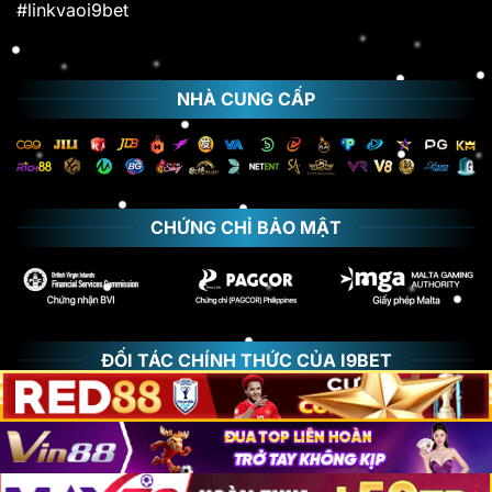
#linkvaoi9bet
NHÀ CUNG CẤP
CHỨNG CHỈ BẢO MẬT
ĐỐI TÁC CHÍNH THỨC CỦA I9BET