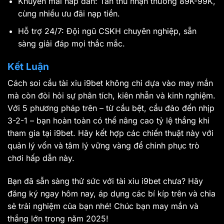
Khuyến mãi hấp dẫn: Tân thủ nhận thưởng 89K-99K,
cùng nhiều ưu đãi nạp tiền.
Hỗ trợ 24/7: Đội ngũ CSKH chuyên nghiệp, sẵn
sàng giải đáp mọi thắc mắc.
Kết Luận
Cách soi cầu tài xỉu i9bet không chỉ dựa vào may mắn
mà còn đòi hỏi sự phân tích, kiên nhẫn và kinh nghiệm.
Với 5 phương pháp trên – từ cầu bệt, cầu đảo đến nhịp
3-2-1 – bạn hoàn toàn có thể nâng cao tỷ lệ thắng khi
tham gia tại i9bet. Hãy kết hợp các chiến thuật này với
quản lý vốn và tâm lý vững vàng để chinh phục trò
chơi hấp dẫn này.
Bạn đã sẵn sàng thử sức với tài xỉu i9bet chưa? Hãy
đăng ký ngay hôm nay, áp dụng các bí kíp trên và chia
sẻ trải nghiệm của bạn nhé! Chúc bạn may mắn và
thắng lớn trong năm 2025!