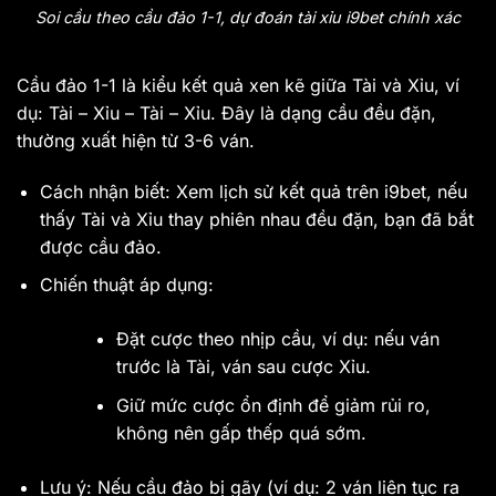
Soi cầu theo cầu đảo 1-1, dự đoán tài xỉu i9bet chính xác
Cầu đảo 1-1 là kiểu kết quả xen kẽ giữa Tài và Xỉu, ví
dụ: Tài – Xỉu – Tài – Xỉu. Đây là dạng cầu đều đặn,
thường xuất hiện từ 3-6 ván.
Cách nhận biết: Xem lịch sử kết quả trên i9bet, nếu
thấy Tài và Xỉu thay phiên nhau đều đặn, bạn đã bắt
được cầu đảo.
Chiến thuật áp dụng:
Đặt cược theo nhịp cầu, ví dụ: nếu ván
trước là Tài, ván sau cược Xỉu.
Giữ mức cược ổn định để giảm rủi ro,
không nên gấp thếp quá sớm.
Lưu ý: Nếu cầu đảo bị gãy (ví dụ: 2 ván liên tục ra