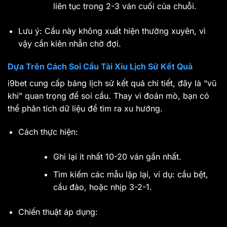
liên tục trong 2-3 ván cuối của chuỗi.
Lưu ý: Cầu này không xuất hiện thường xuyên, vì
vậy cần kiên nhẫn chờ đợi.
Dựa Trên Cách Soi Cầu Tài Xỉu Lịch Sử Kết Quả
i9bet cung cấp bảng lịch sử kết quả chi tiết, đây là “vũ
khí” quan trọng để soi cầu. Thay vì đoán mò, bạn có
thể phân tích dữ liệu để tìm ra xu hướng.
Cách thực hiện:
Ghi lại ít nhất 10-20 ván gần nhất.
Tìm kiếm các mẫu lặp lại, ví dụ: cầu bệt,
cầu đảo, hoặc nhịp 3-2-1.
Chiến thuật áp dụng: