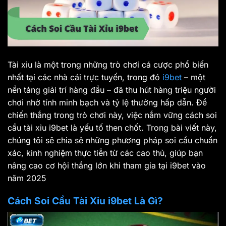
Tài xỉu là một trong những trò chơi cá cược phổ biến
nhất tại các nhà cái trực tuyến, trong đó
i9bet
– một
nền tảng giải trí hàng đầu – đã thu hút hàng triệu người
chơi nhờ tính minh bạch và tỷ lệ thưởng hấp dẫn. Để
chiến thắng trong trò chơi này, việc nắm vững cách soi
cầu tài xỉu i9bet là yếu tố then chốt. Trong bài viết này,
chúng tôi sẽ chia sẻ những phương pháp soi cầu chuẩn
xác, kinh nghiệm thực tiễn từ các cao thủ, giúp bạn
nâng cao cơ hội thắng lớn khi tham gia tại i9bet vào
năm 2025
Cách Soi Cầu Tài Xỉu i9bet Là Gì?