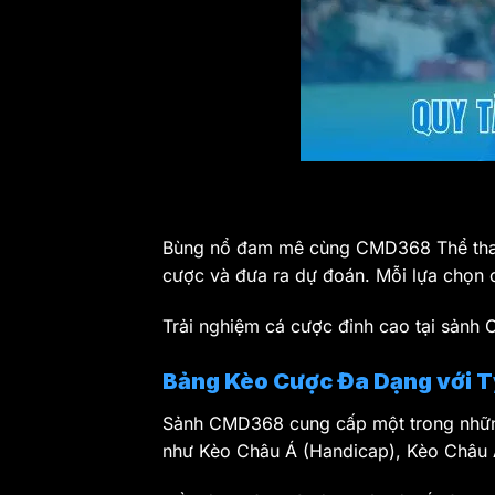
Bùng nổ đam mê cùng CMD368 Thể thao! 
cược và đưa ra dự đoán. Mỗi lựa chọn c
Trải nghiệm cá cược đỉnh cao tại sảnh 
Bảng Kèo Cược Đa Dạng với T
Sảnh CMD368 cung cấp một trong những 
như Kèo Châu Á (Handicap), Kèo Châu Â