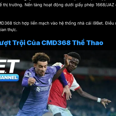
hế thị trường. Nền tảng hoạt động dưới giấy phép 1668/J
MD368 tích hợp liền mạch vào hệ thống nhà cái i9Bet. Điều
ian thực.
ượt Trội Của CMD368 Thể Thao