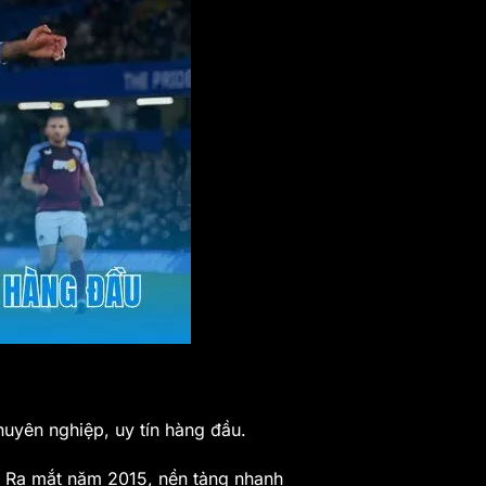
uyên nghiệp, uy tín hàng đầu.
. Ra mắt năm 2015, nền tảng nhanh