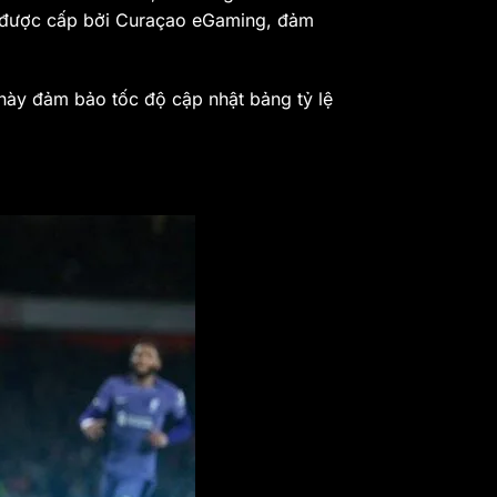
AZ được cấp bởi Curaçao eGaming, đảm
 này đảm bảo tốc độ cập nhật bảng tỷ lệ