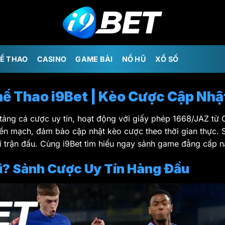
Ể THAO
CASINO
GAME BÀI
NỔ HŨ
XỔ SỐ
 Thao i9Bet | Kèo Cược Cập Nhậ
tảng cá cược uy tín, hoạt động với giấy phép 1668/JAZ t
 liền mạch, đảm bảo cập nhật kèo cược theo thời gian thực
 trận đấu. Cùng i9Bet tìm hiểu ngay sảnh game đẳng cấp nà
? Sảnh Cược Uy Tín Hàng Đầu