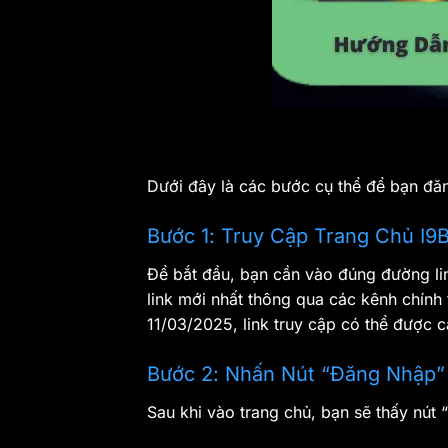
Dưới đây là các bước cụ thể để bạn đ
Bước 1: Truy Cập Trang Chủ I9
Để bắt đầu, bạn cần vào đúng đường link
link mới nhất thông qua các kênh chính
11/03/2025, link truy cập có thể được c
Bước 2: Nhấn Nút “Đăng Nhập”
Sau khi vào trang chủ, bạn sẽ thấy nút