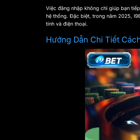
Việc đăng nhập không chỉ giúp bạn tiếp
hệ thống. Đặc biệt, trong năm 2025, I
tính và điện thoại.
Hướng Dẫn Chi Tiết Các