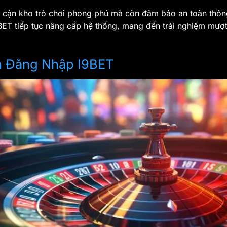
 cận kho trò chơi phong phú mà còn đảm bảo an toàn thông 
9BET tiếp tục nâng cấp hệ thống, mang đến trải nghiệm mư
h Đăng Nhập I9BET