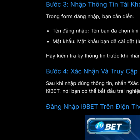
Bước 3: Nhập Thông Tin Tài Kh
Trong form đăng nhập, bạn cần điền:
Tên đăng nhập: Tên bạn đã chọn khi 
Mật khẩu: Mật khẩu bạn đã cài đặt (l
Hãy kiểm tra kỹ thông tin trước khi nhấ
Bước 4: Xác Nhận Và Truy Cập
Sau khi nhập đúng thông tin, nhấn “Xác
I9BET, nơi bạn có thể bắt đầu trải nghi
Đăng Nhập I9BET Trên Điện Th