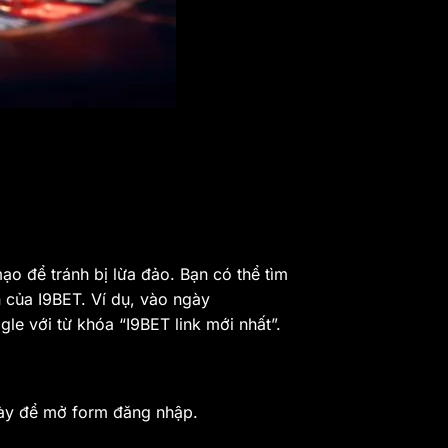
ạo để tránh bị lừa đảo. Bạn có thể tìm
 của I9BET. Ví dụ, vào ngày
le với từ khóa “I9BET link mới nhất”.
 này để mở form đăng nhập.