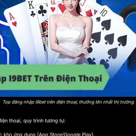
Top đăng nhập i9bet trên điện thoại, thưởng lớn nhất thị trường
n thoại, quy trình tương tự:
ặc kho ứng dụng (App Store/Google Play).