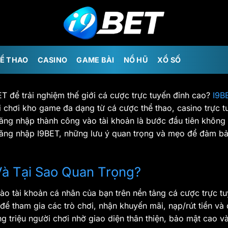
Ể THAO
CASINO
GAME BÀI
NỔ HŨ
XỔ SỐ
 để trải nghiệm thế giới cá cược trực tuyến đỉnh cao?
I9B
chơi kho game đa dạng từ cá cược thể thao, casino trực tu
ệc đăng nhập thành công vào tài khoản là bước đầu tiên không
ăng nhập I9BET, những lưu ý quan trọng và mẹo để đảm bả
Và Tại Sao Quan Trọng?
vào tài khoản cá nhân của bạn trên nền tảng cá cược trực 
để tham gia các trò chơi, nhận khuyến mãi, nạp/rút tiền và 
g triệu người chơi nhờ giao diện thân thiện, bảo mật cao v