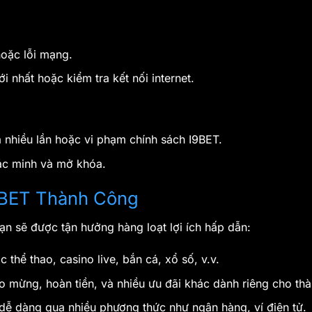
hoặc lỗi mạng.
 nhất hoặc kiểm tra kết nối internet.
nhiều lần hoặc vi phạm chính sách I9BET.
ác minh và mở khóa.
I9BET Thành Công
n sẽ được tận hưởng hàng loạt lợi ích hấp dẫn:
hể thao, casino live, bắn cá, xổ số, v.v.
mừng, hoàn tiền, và nhiều ưu đãi khác dành riêng cho thà
 dễ dàng qua nhiều phương thức như ngân hàng, ví điện tử.