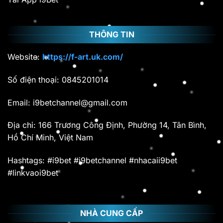
THÔNG TIN
Website:
https://f-art.uk.com/
Số điện thoại: 0845201014
Email:
i9betchannel@gmail.com
Địa chỉ: 166 Trương Công Định, Phường 14, Tân Bình,
Hồ Chí Minh, Việt Nam
Hashtags: #i9bet #i9betchannel #nhacaii9bet
#linkvaoi9bet
NHÀ CUNG CẤP