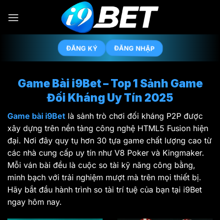
Bỏ
qua
nội
dung
ĐĂNG NHẬP
ĐĂNG KÝ
Game Bài i9Bet – Top 1 Sảnh Game
Đối Kháng Uy Tín 2025
Game bài i9Bet
là sảnh trò chơi đối kháng P2P được
xây dựng trên nền tảng công nghệ HTML5 Fusion hiện
đại. Nơi đây quy tụ hơn 30 tựa game chất lượng cao từ
các nhà cung cấp uy tín như V8 Poker và Kingmaker.
Mỗi ván bài đều là cuộc so tài kỹ năng công bằng,
minh bạch với trải nghiệm mượt mà trên mọi thiết bị.
Hãy bắt đầu hành trình so tài trí tuệ của bạn tại i9Bet
ngay hôm nay.