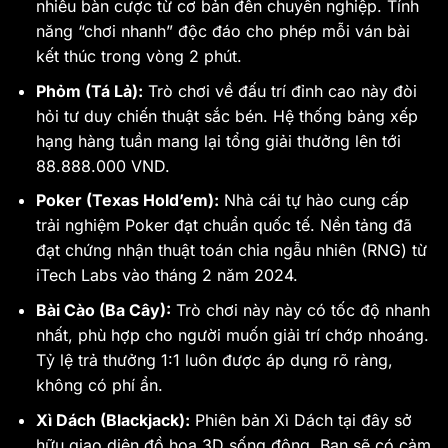
nhiều bàn cược từ cơ bản đến chuyên nghiệp. Tính
năng “chơi nhanh” độc đáo cho phép mỗi ván bài
kết thúc trong vòng 2 phút.
Phỏm (Tá Lả):
Trò chơi về đấu trí đỉnh cao này đòi
hỏi tư duy chiến thuật sắc bén. Hệ thống bảng xếp
hạng hàng tuần mang lại tổng giải thưởng lên tới
88.888.000 VND.
Poker (Texas Hold’em):
Nhà cái tự hào cung cấp
trải nghiệm Poker đạt chuẩn quốc tế. Nền tảng đã
đạt chứng nhận thuật toán chia ngẫu nhiên (RNG) từ
iTech Labs vào tháng 2 năm 2024.
Bài Cào (Ba Cây):
Trò chơi này này có tốc độ nhanh
nhất, phù hợp cho người muốn giải trí chớp nhoáng.
Tỷ lệ trả thưởng 1:1 luôn được áp dụng rõ ràng,
không có phí ẩn.
Xì Dách (Blackjack):
Phiên bản Xì Dách tại đây sở
hữu giao diện đồ họa 3D sống động. Bạn sẽ có cảm