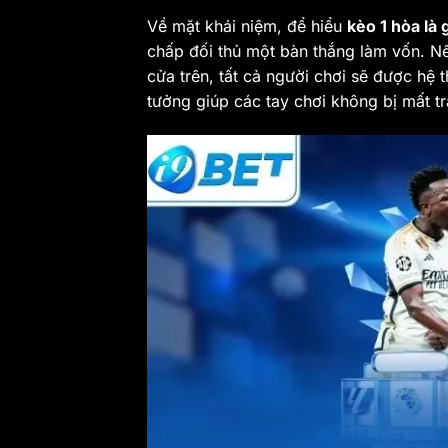
Về mặt khái niệm, để hiểu
kèo 1 hòa là g
chấp đối thủ một bàn thắng làm vốn. Nếu
cửa trên, tất cả người chơi sẽ được hệ t
tưởng giúp các tay chơi không bị mất t