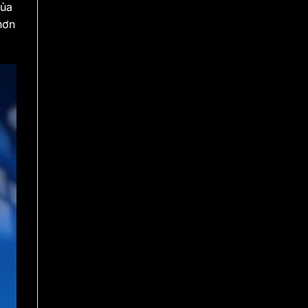
của
hơn