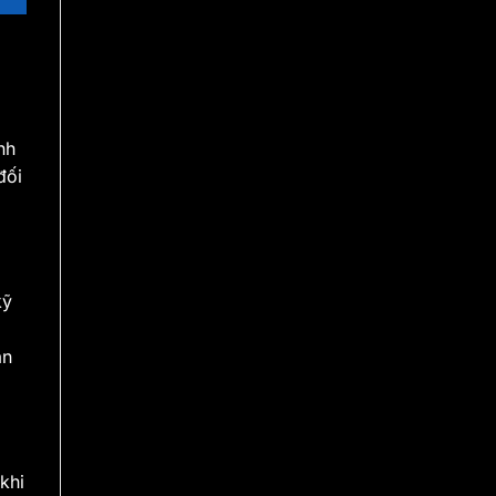
nh
đối
kỹ
ần
khi