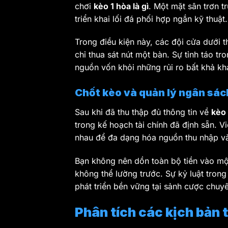
chơi
kèo 1 hòa là gì
. Một mặt sân trơn t
triển khai lối đá phối hợp ngắn kỹ thuật
Trong điều kiện này, các đội cửa dưới
chỉ thua sát nút một bàn. Sự tỉnh táo t
nguồn vốn khỏi những rủi ro bất khả kh
Chốt kèo và quản lý ngân sách 
Sau khi đã thu thập đủ thông tin về
kèo 
trong kế hoạch tài chính đã định sẵn. V
nhau để đa dạng hóa nguồn thu nhập và
Bạn không nên dồn toàn bộ tiền vào một
không thể lường trước. Sự kỷ luật trong 
phát triển bền vững tại sảnh cược chuy
Phân tích các kịch bản 