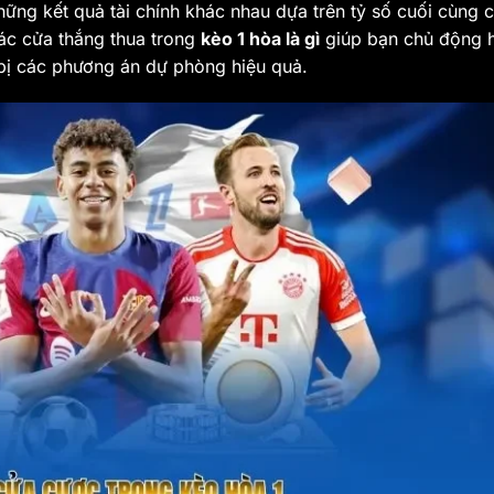
ng kết quả tài chính khác nhau dựa trên tỷ số cuối cùng 
 các cửa thắng thua trong
kèo 1 hòa là gì
giúp bạn chủ động 
n bị các phương án dự phòng hiệu quả.