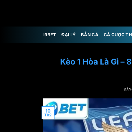
Bỏ
qua
nội
dung
I9BET
ĐẠI LÝ
BẮN CÁ
CÁ CƯỢC TH
Kèo 1 Hòa Là Gì – 
ĐĂN
10
Th2