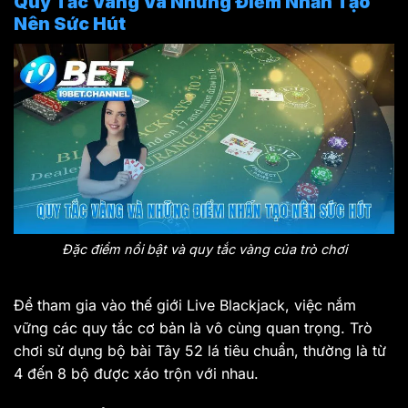
Quy Tắc Vàng Và Những Điểm Nhấn Tạo
Nên Sức Hút
Đặc điểm nổi bật và quy tắc vàng của trò chơi
Để tham gia vào thế giới Live Blackjack, việc nắm
vững các quy tắc cơ bản là vô cùng quan trọng. Trò
chơi sử dụng bộ bài Tây 52 lá tiêu chuẩn, thường là từ
4 đến 8 bộ được xáo trộn với nhau.