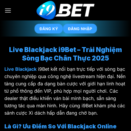
Bỏ
qua
nội
dung
ĐĂNG NHẬP
ĐĂNG KÝ
Live Blackjack i9Bet – Trải Nghiệm
Sòng Bạc Chân Thực 2025
Live Blackjack
i9Bet kết nối bạn trực tiếp với sòng bạc
chuyên nghiệp qua công nghệ livestream hiện đại. Nền
tảng cung cấp đa dạng bàn cược với giới hạn linh hoạt
từ phổ thông đến VIP, phù hợp mọi người chơi. Các
dealer thật điều khiển ván bài minh bạch, sẵn sàng
tương tác qua màn hình. Hãy cùng i9Bet khám phá các
sảnh cược Xì dách hấp dẫn đang chờ bạn.
Là Gì? Ưu Điểm So Với Blackjack Online