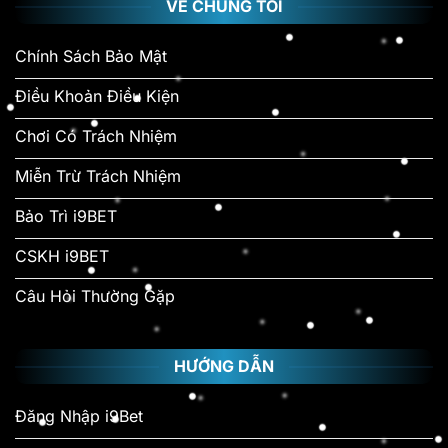
VỀ CHÚNG TÔI
Chính Sách Bảo Mật
Điều Khoản Điều Kiện
Chơi Có Trách Nhiệm
Miễn Trừ Trách Nhiệm
Bảo Trì i9BET
CSKH i9BET
Câu Hỏi Thường Gặp
HƯỚNG DẪN
Đăng Nhập i9Bet