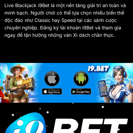
Live Blackjack i9Bet là một nền tảng giải trí an toàn và
minh bạch. Người chơi có thể lựa chọn nhiều biến thể
độc đáo như Classic hay Speed tại các sảnh cược
chuyên nghiệp. Đăng ký tài khoản i9Bet và tham gia
ngay để tận hưởng những ván Xì dách chân thực.