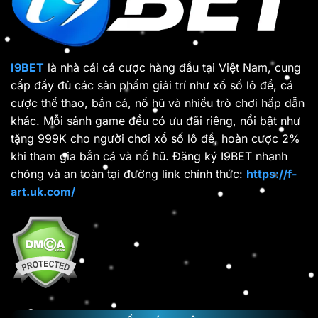
I9BET
là nhà cái cá cược hàng đầu tại Việt Nam, cung
cấp đầy đủ các sản phẩm giải trí như xổ số lô đề, cá
cược thể thao, bắn cá, nổ hũ và nhiều trò chơi hấp dẫn
khác. Mỗi sảnh game đều có ưu đãi riêng, nổi bật như
tặng 999K cho người chơi xổ số lô đề, hoàn cược 2%
khi tham gia bắn cá và nổ hũ. Đăng ký I9BET nhanh
chóng và an toàn tại đường link chính thức:
https://f-
art.uk.com/