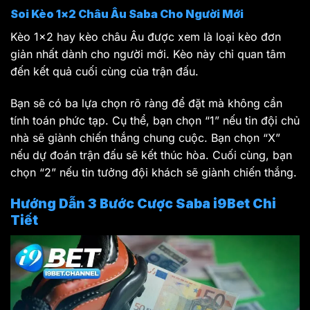
Soi Kèo 1×2 Châu Âu Saba Cho Người Mới
Kèo 1×2 hay kèo châu Âu được xem là loại kèo đơn
giản nhất dành cho người mới. Kèo này chỉ quan tâm
đến kết quả cuối cùng của trận đấu.
Bạn sẽ có ba lựa chọn rõ ràng để đặt mà không cần
tính toán phức tạp. Cụ thể, bạn chọn “1” nếu tin đội chủ
nhà sẽ giành chiến thắng chung cuộc. Bạn chọn “X”
nếu dự đoán trận đấu sẽ kết thúc hòa. Cuối cùng, bạn
chọn “2” nếu tin tưởng đội khách sẽ giành chiến thắng.
Hướng Dẫn 3 Bước Cược Saba i9Bet Chi
Tiết