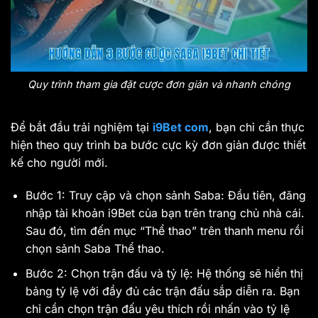
Quy trình tham gia đặt cược đơn giản và nhanh chóng
Để bắt đầu trải nghiệm tại
i9Bet com
, bạn chỉ cần thực
hiện theo quy trình ba bước cực kỳ đơn giản được thiết
kế cho người mới.
Bước 1: Truy cập và chọn sảnh Saba: Đầu tiên, đăng
nhập tài khoản i9Bet của bạn trên trang chủ nhà cái.
Sau đó, tìm đến mục “Thể thao” trên thanh menu rồi
chọn sảnh Saba Thể thao.
Bước 2: Chọn trận đấu và tỷ lệ: Hệ thống sẽ hiển thị
bảng tỷ lệ với đầy đủ các trận đấu sắp diễn ra. Bạn
chỉ cần chọn trận đấu yêu thích rồi nhấn vào tỷ lệ