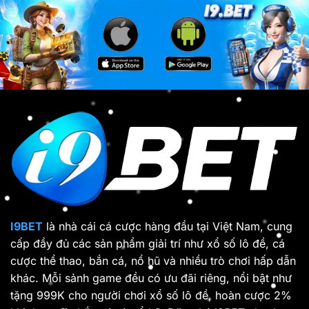
I9BET
là nhà cái cá cược hàng đầu tại Việt Nam, cung
cấp đầy đủ các sản phẩm giải trí như xổ số lô đề, cá
cược thể thao, bắn cá, nổ hũ và nhiều trò chơi hấp dẫn
khác. Mỗi sảnh game đều có ưu đãi riêng, nổi bật như
tặng 999K cho người chơi xổ số lô đề, hoàn cược 2%