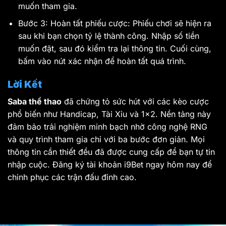
muốn tham gia.
Bước 3: Hoàn tất phiếu cược: Phiếu chơi sẽ hiện ra
sau khi bạn chọn tỷ lệ thành công. Nhập số tiền
muốn đặt, sau đó kiểm tra lại thông tin. Cuối cùng,
bấm vào nút xác nhận để hoàn tất quá trình.
Lời Kết
Saba thể thao
đã chứng tỏ sức hút với các kèo cược
phổ biến như Handicap, Tài Xỉu và 1×2. Nền tảng này
đảm bảo trải nghiệm minh bạch nhờ công nghệ RNG
và quy trình tham gia chỉ với ba bước đơn giản. Mọi
thông tin cần thiết đều đã được cung cấp để bạn tự tin
nhập cuộc. Đăng ký tài khoản i9Bet ngay hôm nay để
chinh phục các trận đấu đỉnh cao.