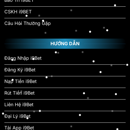
Bảo Trì i9BET
CSKH i9BET
Câu Hỏi Thường Gặp
HƯỚNG DẪN
Đăng Nhập i9Bet
Đăng Ký i9Bet
Nạp Tiền i9Bet
Rút Tiền i9Bet
Liên Hệ i9Bet
Đại Lý i9Bet
Tải App i9Bet