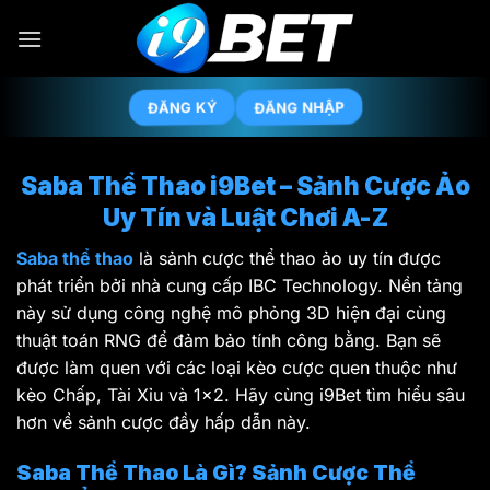
Bỏ
qua
nội
dung
ĐĂNG NHẬP
ĐĂNG KÝ
Saba Thể Thao i9Bet – Sảnh Cược Ảo
Uy Tín và Luật Chơi A-Z
Saba thể thao
là sảnh cược thể thao ảo uy tín được
phát triển bởi nhà cung cấp IBC Technology. Nền tảng
này sử dụng công nghệ mô phỏng 3D hiện đại cùng
thuật toán RNG để đảm bảo tính công bằng. Bạn sẽ
được làm quen với các loại kèo cược quen thuộc như
kèo Chấp, Tài Xỉu và 1×2. Hãy cùng i9Bet tìm hiểu sâu
hơn về sảnh cược đầy hấp dẫn này.
Saba Thể Thao Là Gì? Sảnh Cược Thể