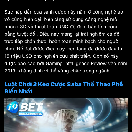
Sức hấp dẫn của sảnh cược này nằm ở công nghệ ảo
vô cùng hiện đại. Nền tảng sử dụng công nghệ mô
phỏng 3D và thuật toán RNG để đảm bảo tính công
bằng tuyệt đối. Điều này mang lại trải nghiệm cá độ
trực tiếp chân thực, hoàn toàn minh bạch cho người
chơi. Để đạt được điều này, nền tảng đã được đầu tư
15 triệu USD cho nghiên cứu phát triển. Con số này
được báo cáo bởi Gaming Intelligence Review vào năm
2019, khẳng định vị thế vững chắc trong ngành.
Luật Chơi 3 Kèo Cược Saba Thể Thao Phổ
Biến Nhất