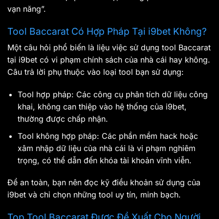
vạn năng”.
Tool Baccarat Có Hợp Pháp Tại i9bet Không?
Một câu hỏi phổ biến là liệu việc sử dụng tool Baccarat
tại i9bet có vi phạm chính sách của nhà cái hay không.
Câu trả lời phụ thuộc vào loại tool bạn sử dụng:
Tool hợp pháp: Các công cụ phân tích dữ liệu công
khai, không can thiệp vào hệ thống của i9bet,
thường được chấp nhận.
Tool không hợp pháp: Các phần mềm hack hoặc
xâm nhập dữ liệu của nhà cái là vi phạm nghiêm
trọng, có thể dẫn đến khóa tài khoản vĩnh viễn.
Để an toàn, bạn nên đọc kỹ điều khoản sử dụng của
i9bet và chỉ chọn những tool uy tín, minh bạch.
Top Tool Baccarat Được Đề Xuất Cho Người