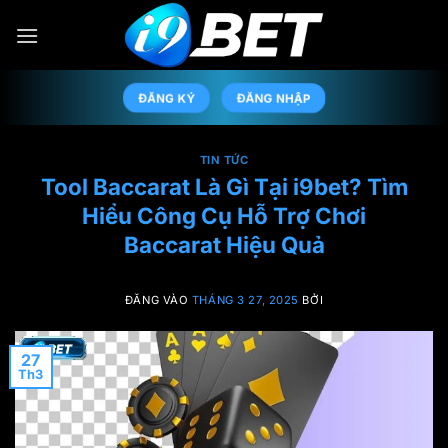
Bỏ
qua
nội
dung
ĐĂNG NHẬP
ĐĂNG KÝ
TIN TỨC
Tool Baccarat Là Gì Tại i9bet? Tìm
Hiểu Công Cụ Hỗ Trợ Chơi
Baccarat Hiệu Quả
ĐĂNG VÀO
THÁNG 3 27, 2025
BỞI
27
Th3