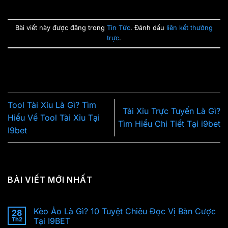
Bài viết này được đăng trong
Tin Tức
. Đánh dấu
liên kết thường
trực
.
Tool Tài Xỉu Là Gì? Tìm
Tài Xỉu Trực Tuyến Là Gì?
Hiểu Về Tool Tài Xỉu Tại
Tìm Hiểu Chi Tiết Tại i9bet
I9bet
BÀI VIẾT MỚI NHẤT
Kèo Ảo Là Gì? 10 Tuyệt Chiêu Đọc Vị Bàn Cược
28
Th2
Tại I9BET