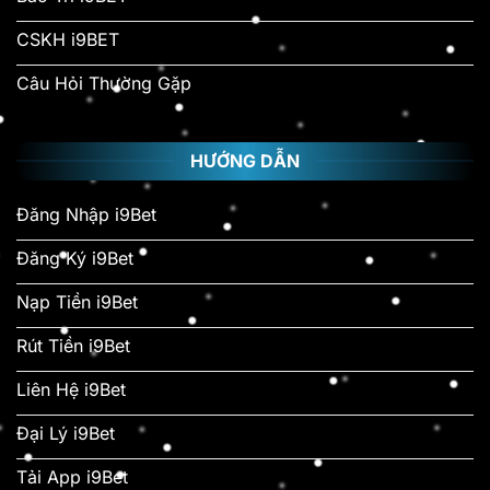
CSKH i9BET
Câu Hỏi Thường Gặp
HƯỚNG DẪN
Đăng Nhập i9Bet
Đăng Ký i9Bet
Nạp Tiền i9Bet
Rút Tiền i9Bet
Liên Hệ i9Bet
Đại Lý i9Bet
Tải App i9Bet