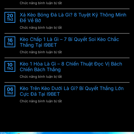
Chức năng bình luận bị tắt
ở
Kèo
Ảo
Xả Kèo Bóng Đá Là Gì? 8 Tuyệt Kỹ Thông Minh
20
Là
Th2
Để Về Bờ
Gì?
Chức năng bình luận bị tắt
ở
10
Xả
Tuyệt
Kèo
Kèo Chấp 1 Là Gì – 7 Bí Quyết Soi Kèo Chắc
Chiêu
16
Bóng
Đọc
Th2
Thắng Tại I9BET
Đá
Vị
Chức năng bình luận bị tắt
ở
Là
Bàn
Kèo
Gì?
Cược
Chấp
Kèo 1 Hòa Là Gì – 8 Chiến Thuật Đọc Vị Bách
8
10
Tại
1
Tuyệt
Th2
Chiến Bách Thắng
I9BET
Là
Kỹ
Chức năng bình luận bị tắt
ở
Gì
Thông
Kèo
–
Minh
1
Kèo Trên Kèo Dưới Là Gì? Bí Quyết Thắng Lớn
7
06
Để
Hòa
Bí
Th2
Cực Đã Tại I9BET
Về
Là
Quyết
Bờ
Chức năng bình luận bị tắt
ở
Gì
Soi
Kèo
–
Kèo
Trên
8
Chắc
Kèo
Chiến
Thắng
Dưới
Thuật
Tại
Là
Đọc
I9BET
Gì?
Vị