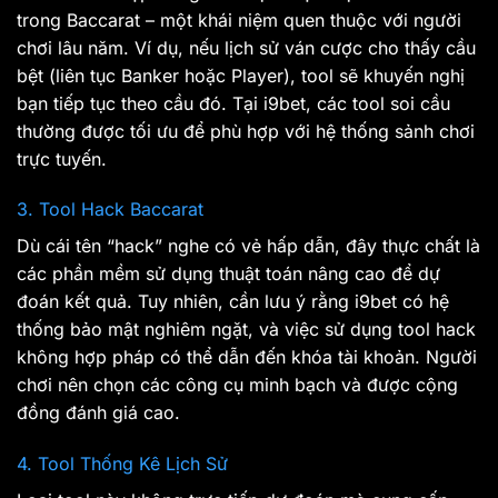
trong Baccarat – một khái niệm quen thuộc với người
chơi lâu năm. Ví dụ, nếu lịch sử ván cược cho thấy cầu
bệt (liên tục Banker hoặc Player), tool sẽ khuyến nghị
bạn tiếp tục theo cầu đó. Tại i9bet, các tool soi cầu
thường được tối ưu để phù hợp với hệ thống sảnh chơi
trực tuyến.
3. Tool Hack Baccarat
Dù cái tên “hack” nghe có vẻ hấp dẫn, đây thực chất là
các phần mềm sử dụng thuật toán nâng cao để dự
đoán kết quả. Tuy nhiên, cần lưu ý rằng i9bet có hệ
thống bảo mật nghiêm ngặt, và việc sử dụng tool hack
không hợp pháp có thể dẫn đến khóa tài khoản. Người
chơi nên chọn các công cụ minh bạch và được cộng
đồng đánh giá cao.
4. Tool Thống Kê Lịch Sử