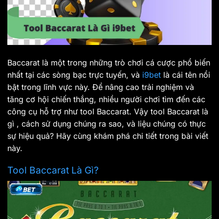
Baccarat là một trong những trò chơi cá cược phổ biến
nhất tại các sòng bạc trực tuyến, và
i9bet
là cái tên nổi
bật trong lĩnh vực này. Để nâng cao trải nghiệm và
tăng cơ hội chiến thắng, nhiều người chơi tìm đến các
công cụ hỗ trợ như tool Baccarat. Vậy tool Baccarat là
gì , cách sử dụng chúng ra sao, và liệu chúng có thực
sự hiệu quả? Hãy cùng khám phá chi tiết trong bài viết
này.
Tool Baccarat Là Gì?