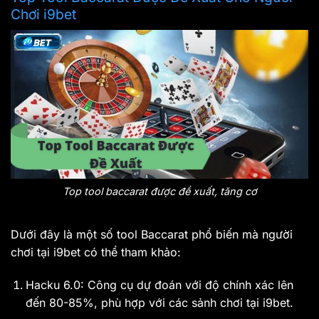
Chơi i9bet
Top tool baccarat được đề xuất, tăng cơ
Dưới đây là một số tool Baccarat phổ biến mà người
chơi tại i9bet có thể tham khảo:
Hacku 6.0: Công cụ dự đoán với độ chính xác lên
đến 80-85%, phù hợp với các sảnh chơi tại i9bet.