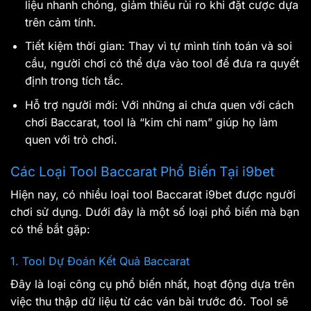
liệu nhanh chóng, giảm thiểu rủi ro khi đặt cược dựa
trên cảm tính.
Tiết kiệm thời gian: Thay vì tự mình tính toán và soi
cầu, người chơi có thể dựa vào tool để đưa ra quyết
định trong tích tắc.
Hỗ trợ người mới: Với những ai chưa quen với cách
chơi Baccarat, tool là “kim chỉ nam” giúp họ làm
quen với trò chơi.
Các Loại Tool Baccarat Phổ Biến Tại i9bet
Hiện nay, có nhiều loại tool Baccarat i9bet được người
chơi sử dụng. Dưới đây là một số loại phổ biến mà bạn
có thể bắt gặp:
1. Tool Dự Đoán Kết Quả Baccarat
Đây là loại công cụ phổ biến nhất, hoạt động dựa trên
việc thu thập dữ liệu từ các ván bài trước đó. Tool sẽ