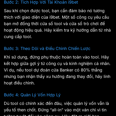
Bước 2: Tích Hợp Với Tài Khoản i9bet
Sau khi chọn được tool, bạn cần đảm bảo nó tương
thích với giao diện của i9bet. Một số công cụ yêu cầu
bạn mở đồng thời cửa sổ tool và cửa sổ trò chơi để
hoạt động hiệu quả. Hãy kiểm tra kỹ hướng dẫn từ nhà
cung cấp tool.
Bước 3: Theo Dõi và Điều Chỉnh Chiến Lược
Khi sử dụng, đừng phụ thuộc hoàn toàn vào tool. Hãy
kết hợp giữa gợi ý từ công cụ và kinh nghiệm cá nhân.
Ví dụ, nếu tool dự đoán cửa Banker có 80% thắng
nhưng bạn nhận thấy xu hướng đang thay đổi, hãy linh
hoạt điều chỉnh.
Bước 4: Quản Lý Vốn Hợp Lý
Dù tool có chính xác đến đâu, việc quản lý vốn vẫn là
yếu tố then chốt. Đừng “all-in” vào một ván chỉ vì tin