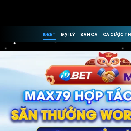
Bỏ
qua
nội
dung
I9BET
ĐẠI LÝ
BẮN CÁ
CÁ CƯỢC TH