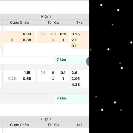
Hiệp 1
Cược Chấp
Tài Xỉu
1x2
0.93
3.5
5.8
0.11
3.25
0
0.88
U
1
2.1
3.1
7
kèo
1.15
2.5
6
0.1
2.6
0.25
0.68
U
1
2.05
4.33
7
kèo
Hiệp 1
Cược Chấp
Tài Xỉu
1x2