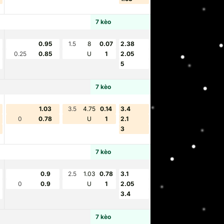
7
kèo
0.95
1.5
8
0.07
2.38
0.25
0.85
U
1
2.05
5
7
kèo
1.03
3.5
4.75
0.14
3.4
0
0.78
U
1
2.1
3
7
kèo
0.9
2.5
1.03
0.78
3.1
0
0.9
U
1
2.05
3.4
7
kèo